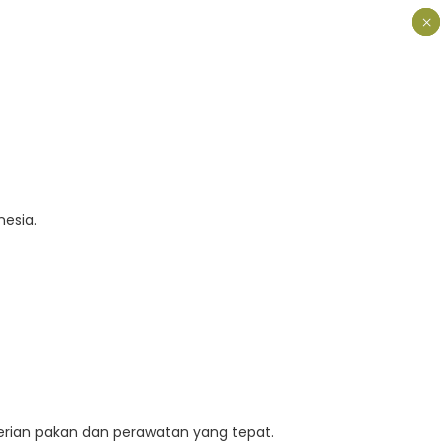
×
×
×
GALERI
KEMITRAAN
TENTANG KAMI
HUBUNGI KAMI
nesia.
erian pakan dan perawatan yang tepat.