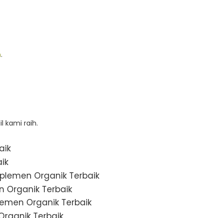
n
.
 kami raih.