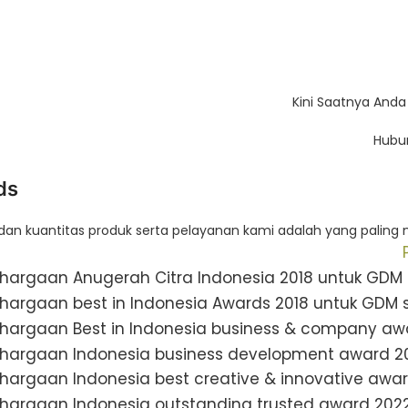
Kini Saatnya An
Hubun
ds
 dan kuantitas produk serta pelayanan kami adalah yang paling 