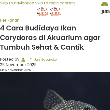
Skip to navigation
Skip to main content
×
×
×
ME
Perikanan
4 Cara Budidaya Ikan
Corydoras di Akuarium agar
Tumbuh Sehat & Cantik
Posted by
Ir. Tri Juni Sasongko
25 November 2025
On 5 November 2025