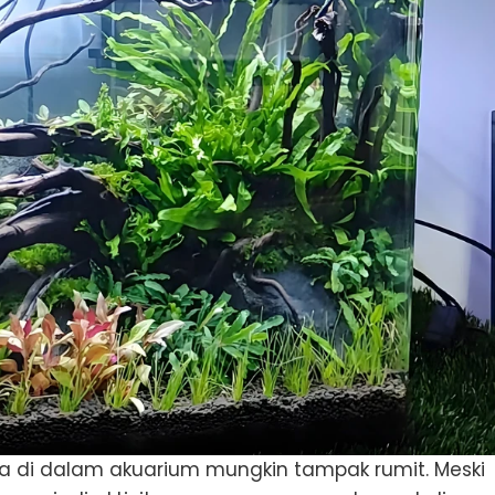
 di dalam akuarium mungkin tampak rumit. Meski