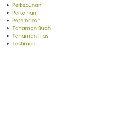
Perkebunan
Pertanian
Peternakan
Tanaman Buah
Tanaman Hias
Testimoni