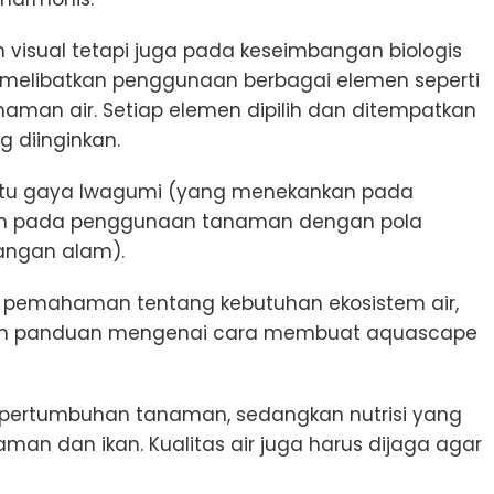
visual tetapi juga pada keseimbangan biologis
melibatkan penggunaan berbagai elemen seperti
naman air. Setiap elemen dipilih dan ditempatkan
g diinginkan.
aitu gaya Iwagumi (yang menekankan pada
an pada penggunaan tanaman dengan pola
angan alam).
n pemahaman tentang kebutuhan ekosistem air,
 Dalam panduan mengenai cara membuat aquascape
 pertumbuhan tanaman, sedangkan nutrisi yang
an dan ikan. Kualitas air juga harus dijaga agar