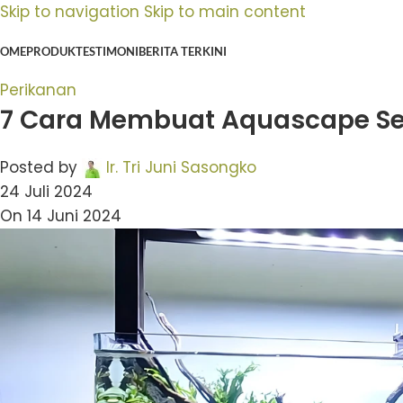
Skip to navigation
Skip to main content
OME
PRODUK
TESTIMONI
BERITA TERKINI
Perikanan
7 Cara Membuat Aquascape S
Posted by
Ir. Tri Juni Sasongko
24 Juli 2024
On 14 Juni 2024