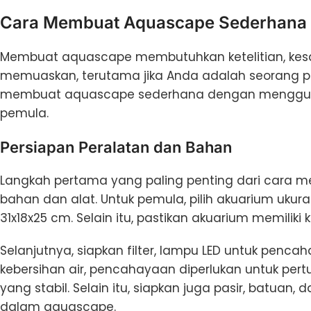
Cara Membuat Aquascape Sederhana
Membuat aquascape membutuhkan ketelitian, kesab
memuaskan, terutama jika Anda adalah seorang p
membuat aquascape sederhana dengan menggun
pemula.
Persiapan Peralatan dan Bahan
Langkah pertama yang paling penting dari cara
bahan dan alat. Untuk pemula, pilih akuarium ukuran
31x18x25 cm. Selain itu, pastikan akuarium memiliki
Selanjutnya, siapkan filter, lampu LED untuk pen
kebersihan air, pencahayaan diperlukan untuk p
yang stabil. Selain itu, siapkan juga pasir, batua
dalam aquascape.