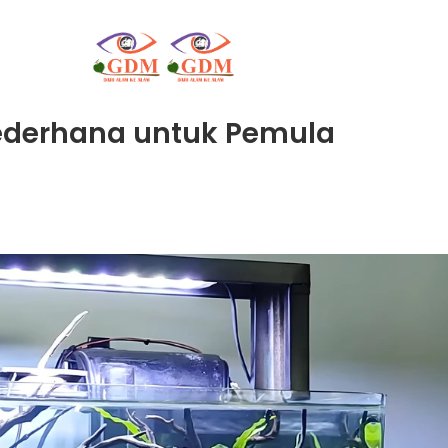
ederhana untuk Pemula