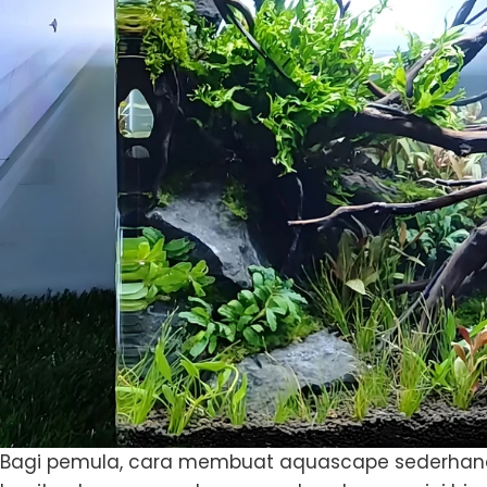
Bagi pemula, cara membuat aquascape sederhana