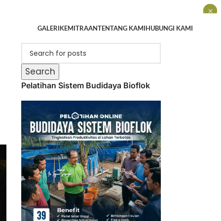
×
×
×
GALERI
KEMITRAAN
TENTANG KAMI
HUBUNGI KAMI
Search
Pelatihan Sistem Budidaya Bioflok