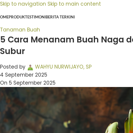
Skip to navigation
Skip to main content
OME
PRODUK
TESTIMONI
BERITA TERKINI
Tanaman Buah
5 Cara Menanam Buah Naga da
Subur
Posted by
WAHYU NURWIJAYO, SP
4 September 2025
On 5 September 2025