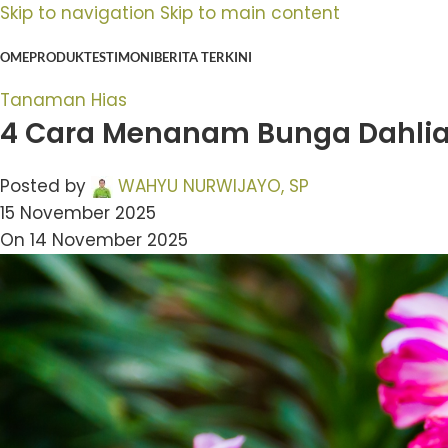
Skip to navigation
Skip to main content
OME
PRODUK
TESTIMONI
BERITA TERKINI
Tanaman Hias
4 Cara Menanam Bunga Dahlia 
Posted by
WAHYU NURWIJAYO, SP
15 November 2025
On 14 November 2025