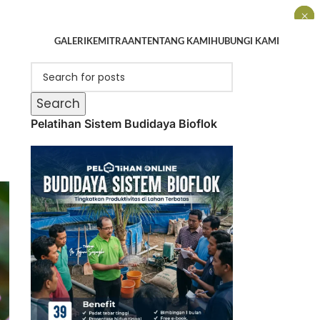
×
×
×
GALERI
KEMITRAAN
TENTANG KAMI
HUBUNGI KAMI
Search
Pelatihan Sistem Budidaya Bioflok