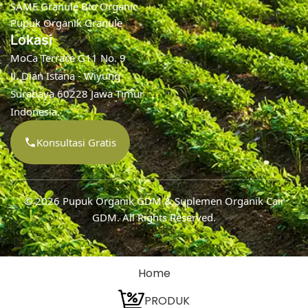
SAME Granule Bio Organic
Pupuk Organik Granule
Lokasi
MoCa Terrace G11 No. 9
Jl. Dian Istana - Wiyung
Surabaya 60228 Jawa Timur
Indonesia.
Konsultasi Gratis
© 2026
Pupuk Organik GDM & Suplemen Organik Cair
GDM
. All Rights Reserved.
Home
PRODUK