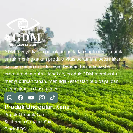
GDM menyediakan pupuk organik dan suplemen organik
untuk meningkatkan produktivitas pertanian, peternakan,
dan perikanan di Indonesia. Dengan formula bakteri
premium dan nutrisi lengkap, produk GDM membantu
menyuburkan tanah, menjaga kesehatan budidaya, dan
meningkatkan hasil panen.
Produk Unggulan Kami
Pupuk Organik Cair
Suplemen Organik Cair
Black BOS