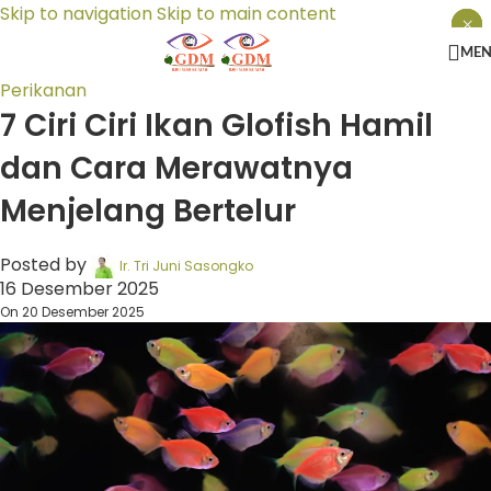
Skip to navigation
Skip to main content
×
×
×
ME
Perikanan
7 Ciri Ciri Ikan Glofish Hamil
dan Cara Merawatnya
Menjelang Bertelur
Posted by
Ir. Tri Juni Sasongko
16 Desember 2025
On 20 Desember 2025