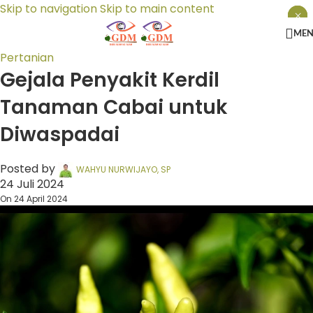
Skip to navigation
Skip to main content
×
×
×
ME
Pertanian
Gejala Penyakit Kerdil
Tanaman Cabai untuk
Diwaspadai
Posted by
WAHYU NURWIJAYO, SP
24 Juli 2024
On 24 April 2024