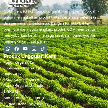
GDM menyediakan pupuk organik dan suplemen organik
untuk meningkatkan produktivitas pertanian, peternakan,
dan perikanan di Indonesia. Dengan formula bakteri
premium dan nutrisi lengkap, produk GDM membantu
menyuburkan tanah, menjaga kesehatan budidaya, dan
meningkatkan hasil panen.
Produk Unggulan Kami
Pupuk Organik Cair
Suplemen Organik Cair
Black BOS
SAME Granule Bio Organic
Pupuk Organik Granule
Lokasi
MoCa Terrace G11 No. 9
Jl. Dian Istana - Wiyung