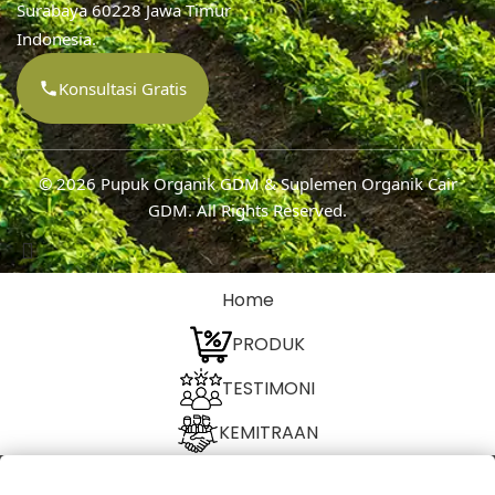
Surabaya 60228 Jawa Timur
Indonesia.
Konsultasi Gratis
© 2026
Pupuk Organik GDM & Suplemen Organik Cair
GDM
. All Rights Reserved.
Home
PRODUK
TESTIMONI
KEMITRAAN