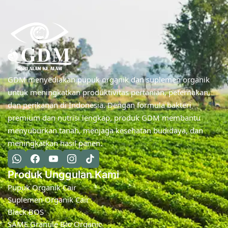
GDM menyediakan pupuk organik dan suplemen organik
untuk meningkatkan produktivitas pertanian, peternakan,
dan perikanan di Indonesia. Dengan formula bakteri
premium dan nutrisi lengkap, produk GDM membantu
menyuburkan tanah, menjaga kesehatan budidaya, dan
meningkatkan hasil panen.
Produk Unggulan Kami
Pupuk Organik Cair
Suplemen Organik Cair
Black BOS
SAME Granule Bio Organic