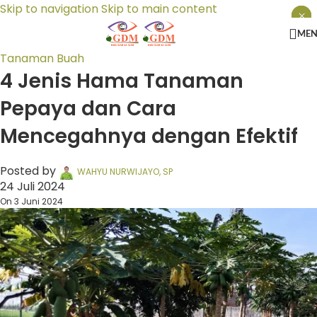
Skip to navigation
Skip to main content
×
×
×
ME
Tanaman Buah
4 Jenis Hama Tanaman
Pepaya dan Cara
Mencegahnya dengan Efektif
Posted by
WAHYU NURWIJAYO, SP
24 Juli 2024
On 3 Juni 2024