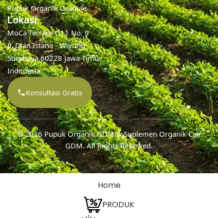
Pupuk Organik Granule
Lokasi
MoCa Terrace G11 No. 9
Jl. Dian Istana - Wiyung
Surabaya 60228 Jawa Timur
Indonesia.
Konsultasi Gratis
© 2026
Pupuk Organik GDM & Suplemen Organik Cair
GDM
. All Rights Reserved.
Home
PRODUK