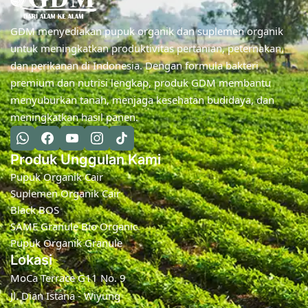
GDM menyediakan pupuk organik dan suplemen organik
untuk meningkatkan produktivitas pertanian, peternakan,
dan perikanan di Indonesia. Dengan formula bakteri
premium dan nutrisi lengkap, produk GDM membantu
menyuburkan tanah, menjaga kesehatan budidaya, dan
meningkatkan hasil panen.
Produk Unggulan Kami
Pupuk Organik Cair
Suplemen Organik Cair
Black BOS
SAME Granule Bio Organic
Pupuk Organik Granule
Lokasi
MoCa Terrace G11 No. 9
Jl. Dian Istana - Wiyung