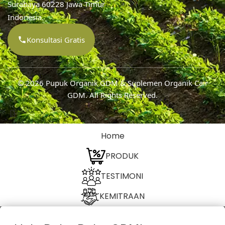
Surabaya 60228 Jawa Timur
Indonesia.
Konsultasi Gratis
© 2026
Pupuk Organik GDM & Suplemen Organik Cair
GDM
. All Rights Reserved.
Home
PRODUK
TESTIMONI
KEMITRAAN