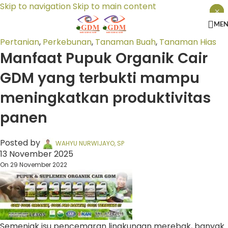
Skip to navigation
Skip to main content
×
×
×
ME
Pertanian
,
Perkebunan
,
Tanaman Buah
,
Tanaman Hias
Manfaat Pupuk Organik Cair
GDM yang terbukti mampu
meningkatkan produktivitas
panen
Posted by
WAHYU NURWIJAYO, SP
13 November 2025
On 29 November 2022
Semenjak isu pencemaran lingkungan merebak, banyak