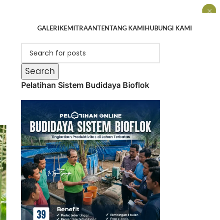
×
×
×
GALERI
KEMITRAAN
TENTANG KAMI
HUBUNGI KAMI
Search
Pelatihan Sistem Budidaya Bioflok