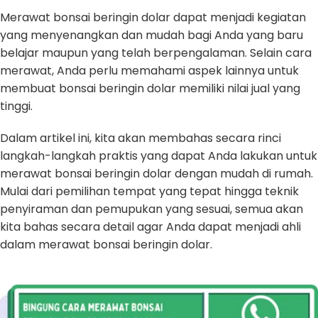
Merawat bonsai beringin dolar dapat menjadi kegiatan
yang menyenangkan dan mudah bagi Anda yang baru
belajar maupun yang telah berpengalaman. Selain cara
merawat, Anda perlu memahami aspek lainnya untuk
membuat bonsai beringin dolar memiliki nilai jual yang
tinggi.
Dalam artikel ini, kita akan membahas secara rinci
langkah-langkah praktis yang dapat Anda lakukan untuk
merawat bonsai beringin dolar dengan mudah di rumah.
Mulai dari pemilihan tempat yang tepat hingga teknik
penyiraman dan pemupukan yang sesuai, semua akan
kita bahas secara detail agar Anda dapat menjadi ahli
dalam merawat bonsai beringin dolar.