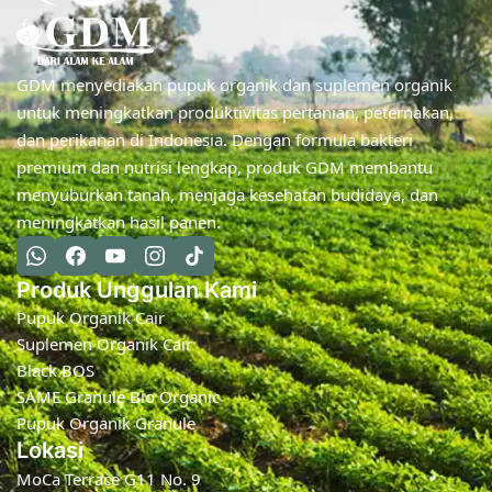
GDM menyediakan pupuk organik dan suplemen organik
untuk meningkatkan produktivitas pertanian, peternakan,
dan perikanan di Indonesia. Dengan formula bakteri
premium dan nutrisi lengkap, produk GDM membantu
menyuburkan tanah, menjaga kesehatan budidaya, dan
meningkatkan hasil panen.
Produk Unggulan Kami
Pupuk Organik Cair
Suplemen Organik Cair
Black BOS
SAME Granule Bio Organic
Pupuk Organik Granule
Lokasi
MoCa Terrace G11 No. 9