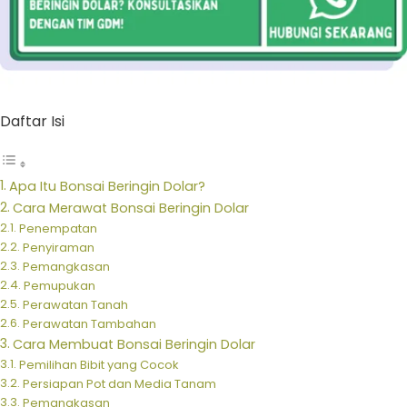
Daftar Isi
Apa Itu Bonsai Beringin Dolar?
Cara Merawat Bonsai Beringin Dolar
Penempatan
Penyiraman
Pemangkasan
Pemupukan
Perawatan Tanah
Perawatan Tambahan
Cara Membuat Bonsai Beringin Dolar
Pemilihan Bibit yang Cocok
Persiapan Pot dan Media Tanam
Pemangkasan