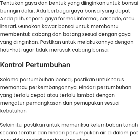
Tentukan gaya dan bentuk yang diinginkan untuk bonsai
beringin dolar. Ada berbagai gaya bonsai yang dapat
Anda pilih, seperti gaya formal, informal, cascade, atau
literati. Gunakan kawat bonsai untuk membantu
membentuk cabang dan batang sesuai dengan gaya
yang diinginkan. Pastikan untuk melakukannya dengan
hati-hati agar tidak merusak cabang bonsai.
Kontrol Pertumbuhan
Selama pertumbuhan bonsai, pastikan untuk terus
memantau perkembangannya. Hindari pertumbuhan
yang terlalu cepat atau terlalu lambat dengan
mengatur pemangkasan dan pemupukan sesuai
kebutuhan.
Selain itu, pastikan untuk memeriksa kelembaban tanah
secara teratur dan hindari penumpukan air di dalam pot