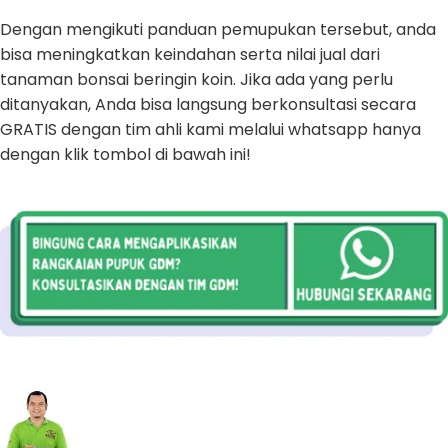
Dengan mengikuti panduan pemupukan tersebut, anda
bisa meningkatkan keindahan serta nilai jual dari
tanaman bonsai beringin koin. Jika ada yang perlu
ditanyakan, Anda bisa langsung berkonsultasi secara
GRATIS dengan tim ahli kami melalui whatsapp hanya
dengan klik tombol di bawah ini!