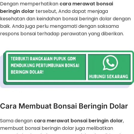
Dengan memperhatikan
cara merawat bonsai
beringin dolar
tersebut, Anda dapat menjaga
kesehatan dan keindahan bonsai beringin dolar dengan
baik. Anda juga perlu mengamati dengan saksama
respons bonsai terhadap perawatan yang diberikan.
Cara Membuat Bonsai Beringin Dolar
Sama dengan
cara merawat bonsai beringin dolar
,
membuat bonsai beringin dolar juga melibatkan