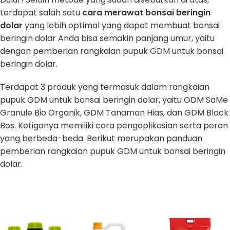
terdapat salah satu
cara merawat bonsai beringin
dolar
yang lebih optimal yang dapat membuat bonsai
beringin dolar Anda bisa semakin panjang umur, yaitu
dengan pemberian rangkaian pupuk GDM untuk bonsai
beringin dolar.
Terdapat 3 produk yang termasuk dalam rangkaian
pupuk GDM untuk bonsai beringin dolar, yaitu GDM SaMe
Granule Bio Organik, GDM Tanaman Hias, dan GDM Black
Bos. Ketiganya memiliki cara pengaplikasian serta peran
yang berbeda-beda. Berikut merupakan panduan
pemberian rangkaian pupuk GDM untuk bonsai beringin
dolar.