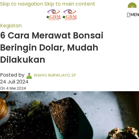
Skip to navigation
Skip to main content
×
×
×
ME
Kegiatan
6 Cara Merawat Bonsai
Beringin Dolar, Mudah
Dilakukan
Posted by
WAHYU NURWIJAYO, SP
24 Juli 2024
On 4 Mei 2024