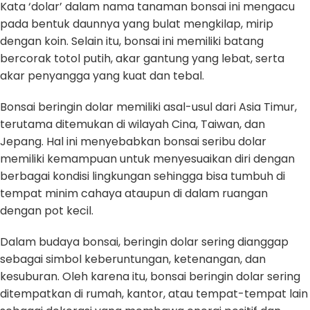
Kata ‘dolar’ dalam nama tanaman bonsai ini mengacu
pada bentuk daunnya yang bulat mengkilap, mirip
dengan koin. Selain itu, bonsai ini memiliki batang
bercorak totol putih, akar gantung yang lebat, serta
akar penyangga yang kuat dan tebal.
Bonsai beringin dolar memiliki asal-usul dari Asia Timur,
terutama ditemukan di wilayah Cina, Taiwan, dan
Jepang. Hal ini menyebabkan bonsai seribu dolar
memiliki kemampuan untuk menyesuaikan diri dengan
berbagai kondisi lingkungan sehingga bisa tumbuh di
tempat minim cahaya ataupun di dalam ruangan
dengan pot kecil.
Dalam budaya bonsai, beringin dolar sering dianggap
sebagai simbol keberuntungan, ketenangan, dan
kesuburan. Oleh karena itu, bonsai beringin dolar sering
ditempatkan di rumah, kantor, atau tempat-tempat lain