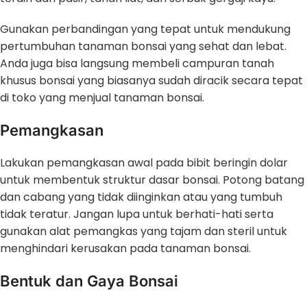
Gunakan perbandingan yang tepat untuk mendukung
pertumbuhan tanaman bonsai yang sehat dan lebat.
Anda juga bisa langsung membeli campuran tanah
khusus bonsai yang biasanya sudah diracik secara tepat
di toko yang menjual tanaman bonsai.
Pemangkasan
Lakukan pemangkasan awal pada bibit beringin dolar
untuk membentuk struktur dasar bonsai. Potong batang
dan cabang yang tidak diinginkan atau yang tumbuh
tidak teratur. Jangan lupa untuk berhati-hati serta
gunakan alat pemangkas yang tajam dan steril untuk
menghindari kerusakan pada tanaman bonsai.
Bentuk dan Gaya Bonsai