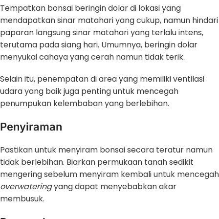
Tempatkan bonsai beringin dolar di lokasi yang
mendapatkan sinar matahari yang cukup, namun hindari
paparan langsung sinar matahari yang terlalu intens,
terutama pada siang hari. Umumnya, beringin dolar
menyukai cahaya yang cerah namun tidak terik.
Selain itu, penempatan di area yang memiliki ventilasi
udara yang baik juga penting untuk mencegah
penumpukan kelembaban yang berlebihan.
Penyiraman
Pastikan untuk menyiram bonsai secara teratur namun
tidak berlebihan. Biarkan permukaan tanah sedikit
mengering sebelum menyiram kembali untuk mencegah
overwatering
yang dapat menyebabkan akar
membusuk.