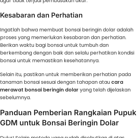
agar tidak terjadi pembusukan akar.
Kesabaran dan Perhatian
Ingatlah bahwa membuat bonsai beringin dolar adalah
proses yang memerlukan kesabaran dan perhatian.
Berikan waktu bagi bonsai untuk tumbuh dan
berkembang dengan baik dan selalu perhatikan kondisi
bonsai untuk memastikan kesehatannya.
Selain itu, pastikan untuk memberikan perhatian pada
tanaman bonsai sesuai dengan tahapan atau
cara
merawat bonsai beringin dolar
yang telah dijelaskan
sebelumnya.
Panduan Pemberian Rangkaian Pupuk
GDM untuk Bonsai Beringin Dolar
Dulur! Selain metode yang sudah disebutkan di atas,