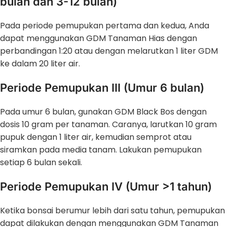
bulan dan 3-12 bulan)
Pada periode pemupukan pertama dan kedua, Anda
dapat menggunakan GDM Tanaman Hias dengan
perbandingan 1:20 atau dengan melarutkan 1 liter GDM
ke dalam 20 liter air.
Periode Pemupukan III (Umur 6 bulan)
Pada umur 6 bulan, gunakan GDM Black Bos dengan
dosis 10 gram per tanaman. Caranya, larutkan 10 gram
pupuk dengan 1 liter air, kemudian semprot atau
siramkan pada media tanam. Lakukan pemupukan
setiap 6 bulan sekali.
Periode Pemupukan IV (Umur >1 tahun)
Ketika bonsai berumur lebih dari satu tahun, pemupukan
dapat dilakukan dengan menggunakan GDM Tanaman