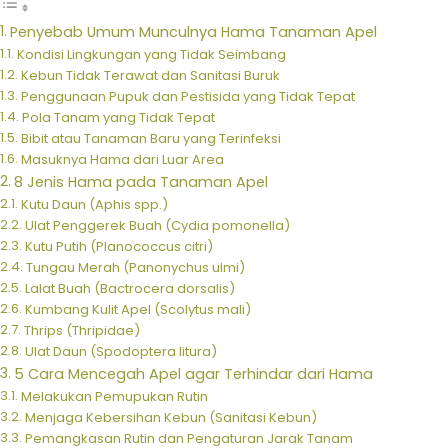
Penyebab Umum Munculnya Hama Tanaman Apel
Kondisi Lingkungan yang Tidak Seimbang
Kebun Tidak Terawat dan Sanitasi Buruk
Penggunaan Pupuk dan Pestisida yang Tidak Tepat
Pola Tanam yang Tidak Tepat
Bibit atau Tanaman Baru yang Terinfeksi
Masuknya Hama dari Luar Area
8 Jenis Hama pada Tanaman Apel
Kutu Daun (Aphis spp.)
Ulat Penggerek Buah (Cydia pomonella)
Kutu Putih (Planococcus citri)
Tungau Merah (Panonychus ulmi)
Lalat Buah (Bactrocera dorsalis)
Kumbang Kulit Apel (Scolytus mali)
Thrips (Thripidae)
Ulat Daun (Spodoptera litura)
5 Cara Mencegah Apel agar Terhindar dari Hama
Melakukan Pemupukan Rutin
Menjaga Kebersihan Kebun (Sanitasi Kebun)
Pemangkasan Rutin dan Pengaturan Jarak Tanam