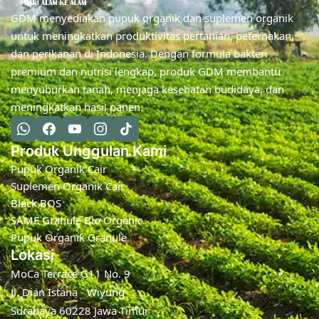
GDM menyediakan pupuk organik dan suplemen organik
untuk meningkatkan produktivitas pertanian, peternakan,
dan perikanan di Indonesia. Dengan formula bakteri
premium dan nutrisi lengkap, produk GDM membantu
menyuburkan tanah, menjaga kesehatan budidaya, dan
meningkatkan hasil panen.
Produk Unggulan Kami
Pupuk Organik Cair
Suplemen Organik Cair
Black BOS
SAME Granule Bio Organic
Pupuk Organik Granule
Lokasi
MoCa Terrace G11 No. 9
Jl. Dian Istana - Wiyung
Surabaya 60228 Jawa Timur