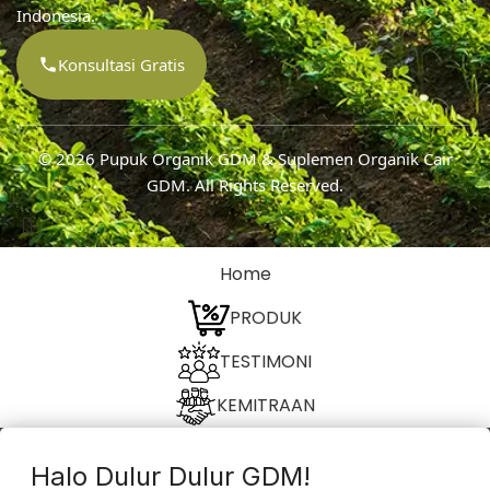
Indonesia.
Konsultasi Gratis
© 2026
Pupuk Organik GDM & Suplemen Organik Cair
GDM
. All Rights Reserved.
Home
PRODUK
TESTIMONI
KEMITRAAN
Halo Dulur Dulur GDM!