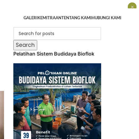
×
×
×
GALERI
KEMITRAAN
TENTANG KAMI
HUBUNGI KAMI
Search
Pelatihan Sistem Budidaya Bioflok