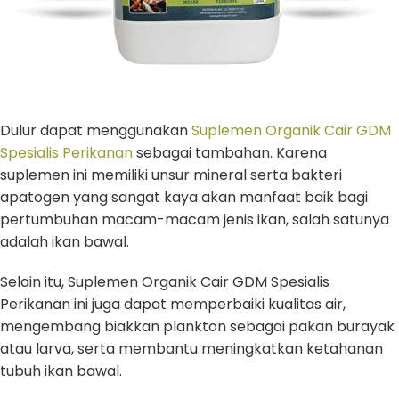
Dulur dapat menggunakan
Suplemen Organik Cair GDM
Spesialis Perikanan
sebagai tambahan. Karena
suplemen ini memiliki unsur mineral serta bakteri
apatogen yang sangat kaya akan manfaat baik bagi
pertumbuhan macam-macam jenis ikan, salah satunya
adalah ikan bawal.
Selain itu, Suplemen Organik Cair GDM Spesialis
Perikanan ini juga dapat memperbaiki kualitas air,
mengembang biakkan plankton sebagai pakan burayak
atau larva, serta membantu meningkatkan ketahanan
tubuh ikan bawal.