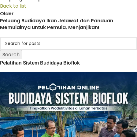
Back to list
Older
Peluang Budidaya Ikan Jelawat dan Panduan
Memulainya untuk Pemula, Menjanjikan!
Search
Pelatihan Sistem Budidaya Bioflok