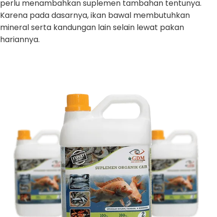
perlu menambahkan suplemen tambahan tentunya.
Karena pada dasarnya, ikan bawal membutuhkan
mineral serta kandungan lain selain lewat pakan
hariannya.