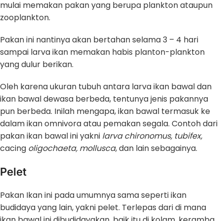
mulai memakan pakan yang berupa plankton ataupun
zooplankton.
Pakan ini nantinya akan bertahan selama 3 – 4 hari
sampai larva ikan memakan habis planton-plankton
yang dulur berikan.
Oleh karena ukuran tubuh antara larva ikan bawal dan
ikan bawal dewasa berbeda, tentunya jenis pakannya
pun berbeda. Inilah mengapa, ikan bawal termasuk ke
dalam ikan omnivora atau pemakan segala. Contoh dari
pakan ikan bawal ini yakni
larva chironomus, tubifex,
cacing
oligochaeta, mollusca
, dan lain sebagainya.
Pelet
Pakan Ikan ini pada umumnya sama seperti ikan
budidaya yang lain, yakni pelet. Terlepas dari di mana
ikan bawal ini dibudidayakan, baik itu di kolam, keramba,