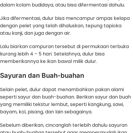
dalam kolam budidaya, atau bisa difermentasi dahulu.
Jika difermentasi, dulur bisa mencampur ampas kelapa
dengan pelet yang telah dihaluskan, tepung tapioka
atau kanji, dan juga dengan air.
Lalu biarkan campuran tersebut di permukaan terbuka
kurang lebih 4 – 5 hari. Setelahnya, dulur bisa
memberikannya ke ikan bawal milik dulur.
Sayuran dan Buah-buahan
Selain pelet, dulur dapat menambahkan pakan alami
seperti sayur dan buah-buahan. Berikan sayur dan buah
yang memiliki tekstur lembut, seperti kangkung, sawi,
bayam, kol, pisang, dan lain sebagainya.
Sebelum diberikan, cincanglah terlebih dahulu sayuran
atau buah-buahan tersebut agar mempermudah ikan