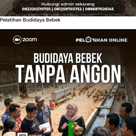
Pelatihan Budidaya Bebek