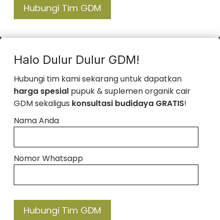
Hubungi Tim GDM
Halo Dulur Dulur GDM!
Hubungi tim kami sekarang untuk dapatkan
harga spesial
pupuk & suplemen organik cair
GDM sekaligus
konsultasi budidaya GRATIS
!
Nama Anda
Nomor Whatsapp
Hubungi Tim GDM