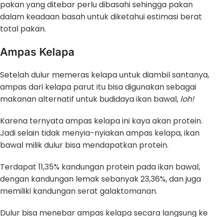
pakan yang ditebar perlu dibasahi sehingga pakan
dalam keadaan basah untuk diketahui estimasi berat
total pakan.
Ampas Kelapa
Setelah dulur memeras kelapa untuk diambil santanya,
ampas dari kelapa parut itu bisa digunakan sebagai
makanan alternatif untuk budidaya ikan bawal,
loh!
Karena ternyata ampas kelapa ini kaya akan protein.
Jadi selain tidak menyia-nyiakan ampas kelapa, ikan
bawal milik dulur bisa mendapatkan protein.
Terdapat 11,35% kandungan protein pada ikan bawal,
dengan kandungan lemak sebanyak 23,36%, dan juga
memiliki kandungan serat galaktomanan.
Dulur bisa menebar ampas kelapa secara langsung ke