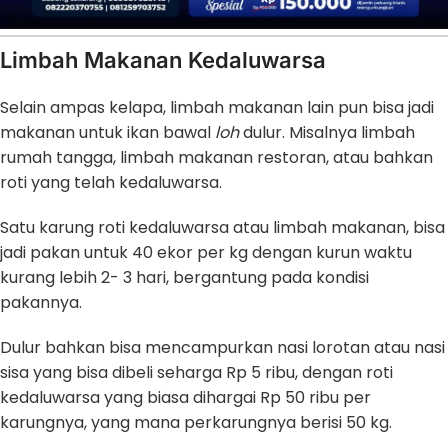
Limbah Makanan Kedaluwarsa
Selain ampas kelapa, limbah makanan lain pun bisa jadi
makanan untuk ikan bawal
loh
dulur. Misalnya limbah
rumah tangga, limbah makanan restoran, atau bahkan
roti yang telah kedaluwarsa.
Satu karung roti kedaluwarsa atau limbah makanan, bisa
jadi pakan untuk 40 ekor per kg dengan kurun waktu
kurang lebih 2- 3 hari, bergantung pada kondisi
pakannya.
Dulur bahkan bisa mencampurkan nasi lorotan atau nasi
sisa yang bisa dibeli seharga Rp 5 ribu, dengan roti
kedaluwarsa yang biasa dihargai Rp 50 ribu per
karungnya, yang mana perkarungnya berisi 50 kg.