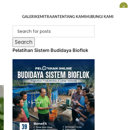
×
×
×
GALERI
KEMITRAAN
TENTANG KAMI
HUBUNGI KAMI
Search
Pelatihan Sistem Budidaya Bioflok