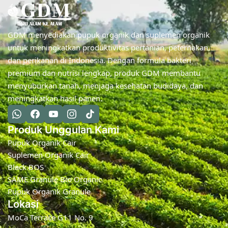
GDM menyediakan pupuk organik dan suplemen organik
untuk meningkatkan produktivitas pertanian, peternakan,
dan perikanan di Indonesia. Dengan formula bakteri
premium dan nutrisi lengkap, produk GDM membantu
menyuburkan tanah, menjaga kesehatan budidaya, dan
meningkatkan hasil panen.
Produk Unggulan Kami
Pupuk Organik Cair
Suplemen Organik Cair
Black BOS
SAME Granule Bio Organic
Pupuk Organik Granule
Lokasi
MoCa Terrace G11 No. 9