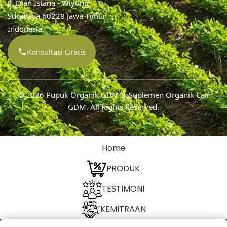
Jl. Dian Istana - Wiyung
Surabaya 60228 Jawa Timur
Indonesia.
Konsultasi Gratis
© 2026
Pupuk Organik GDM & Suplemen Organik Cair
GDM
. All Rights Reserved.
Home
PRODUK
TESTIMONI
KEMITRAAN