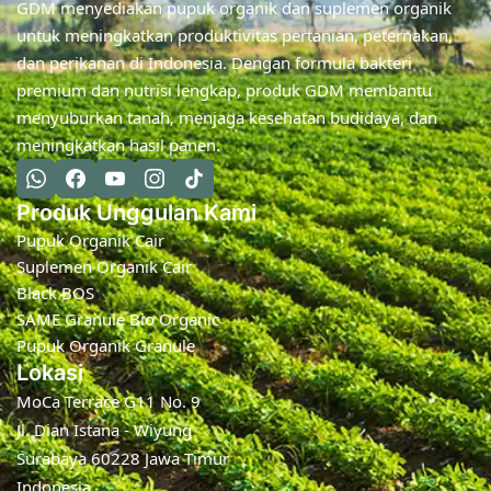
GDM menyediakan pupuk organik dan suplemen organik
untuk meningkatkan produktivitas pertanian, peternakan,
dan perikanan di Indonesia. Dengan formula bakteri
premium dan nutrisi lengkap, produk GDM membantu
menyuburkan tanah, menjaga kesehatan budidaya, dan
meningkatkan hasil panen.
Produk Unggulan Kami
Pupuk Organik Cair
Suplemen Organik Cair
Black BOS
SAME Granule Bio Organic
Pupuk Organik Granule
Lokasi
MoCa Terrace G11 No. 9
Jl. Dian Istana - Wiyung
Surabaya 60228 Jawa Timur
Indonesia.