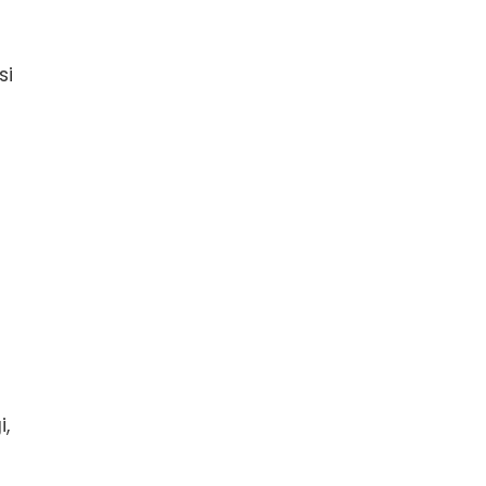
si
i,