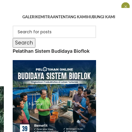
×
×
×
GALERI
KEMITRAAN
TENTANG KAMI
HUBUNGI KAMI
Search
Pelatihan Sistem Budidaya Bioflok