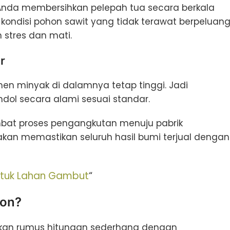
ng Anda membersihkan pelepah tua secara berkala
a, kondisi pohon sawit yang tidak terawat berpeluan
tres dan mati.
r
n minyak di dalamnya tetap tinggi. Jadi
ol secara alami sesuai standar.
mbat proses pengangkutan menuju pabrik
akan memastikan seluruh hasil bumi terjual dengan
untuk Lahan Gambut
“
Ton?
an rumus hitungan sederhana dengan