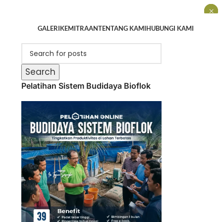
×
×
×
GALERI
KEMITRAAN
TENTANG KAMI
HUBUNGI KAMI
Search
Pelatihan Sistem Budidaya Bioflok