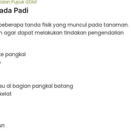
kaian Pupuk GDM!
pada Padi
i beberapa tanda fisik yang muncul pada tanaman.
ikan agar dapat melakukan tindakan pengendalian
ke pangkal
p
jau di bagian pangkal batang
kelat
un