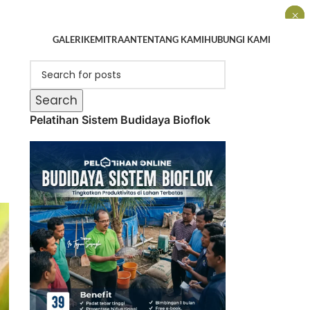
×
×
×
GALERI
KEMITRAAN
TENTANG KAMI
HUBUNGI KAMI
Search
Pelatihan Sistem Budidaya Bioflok