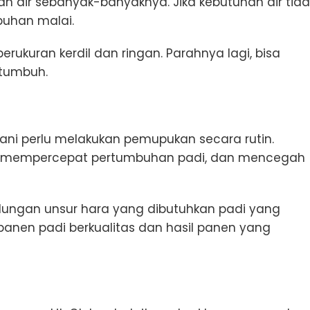
n air sebanyak-banyaknya. Jika kebutuhan air tida
buhan malai.
ukuran kerdil dan ringan. Parahnya lagi, bisa
 tumbuh.
ani perlu melakukan pemupukan secara rutin.
ai, mempercepat pertumbuhan padi, dan mencegah
ungan unsur hara yang dibutuhkan padi yang
panen padi berkualitas dan hasil panen yang