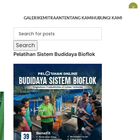
×
×
×
GALERI
KEMITRAAN
TENTANG KAMI
HUBUNGI KAMI
Search
Pelatihan Sistem Budidaya Bioflok