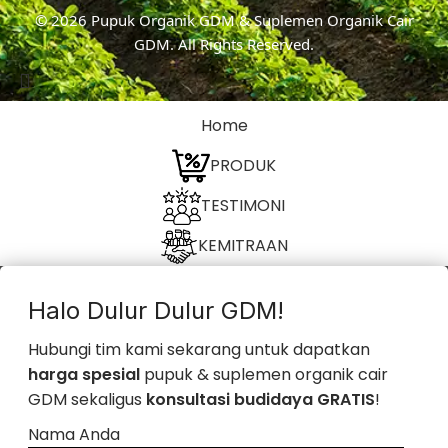
© 2026
Pupuk Organik GDM & Suplemen Organik Cair
GDM
. All Rights Reserved.
Home
PRODUK
TESTIMONI
KEMITRAAN
Halo Dulur Dulur GDM!
Hubungi tim kami sekarang untuk dapatkan
harga spesial
pupuk & suplemen organik cair
GDM sekaligus
konsultasi budidaya GRATIS
!
Nama Anda