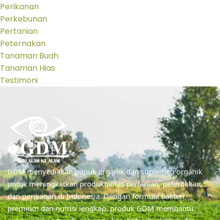
Perikanan
Perkebunan
Pertanian
Peternakan
Tanaman Buah
Tanaman Hias
Testimoni
GDM menyediakan pupuk organik dan suplemen organik
untuk meningkatkan produktivitas pertanian, peternakan,
dan perikanan di Indonesia. Dengan formula bakteri
premium dan nutrisi lengkap, produk GDM membantu