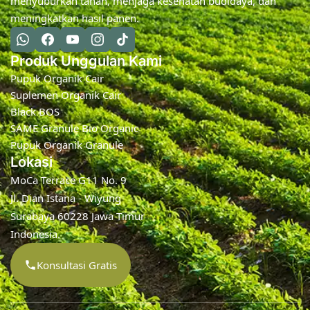
menyuburkan tanah, menjaga kesehatan budidaya, dan
meningkatkan hasil panen.
Produk Unggulan Kami
Pupuk Organik Cair
Suplemen Organik Cair
Black BOS
SAME Granule Bio Organic
Pupuk Organik Granule
Lokasi
MoCa Terrace G11 No. 9
Jl. Dian Istana - Wiyung
Surabaya 60228 Jawa Timur
Indonesia.
Konsultasi Gratis