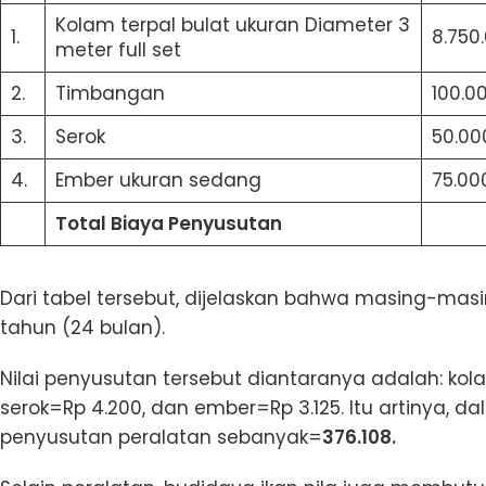
Kolam terpal bulat ukuran Diameter 3
1.
8.750
meter full set
2.
Timbangan
100.0
3.
Serok
50.00
4.
Ember ukuran sedang
75.00
Total Biaya Penyusutan
Dari tabel tersebut, dijelaskan bahwa masing-mas
tahun (24 bulan).
Nilai penyusutan tersebut diantaranya adalah: ko
serok=Rp 4.200, dan ember=Rp 3.125. Itu artinya, 
penyusutan peralatan sebanyak=
376.108.