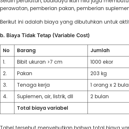
Selain peralatan, budidaya ikan nila juga membutuh
perawatan, pemberian pakan, pemberian suplemen,
Berikut ini adalah biaya yang dibutuhkan untuk aktif
b. Biaya Tidak Tetap (Variable Cost)
No
Barang
Jumlah
1.
Bibit ukuran >7 cm
1000 ekor
2.
Pakan
203 kg
3.
Tenaga kerja
1 orang x 2 bul
4.
Suplemen, air, listrik, dll
2 bulan
Total biaya variabel
Tabel tersebut menyebutkan bahwa total biaya var