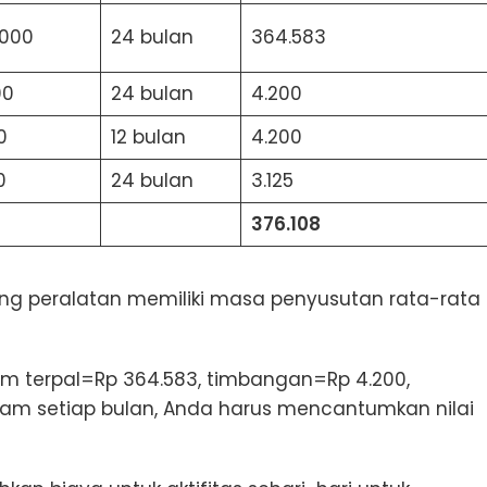
.000
24 bulan
364.583
00
24 bulan
4.200
0
12 bulan
4.200
0
24 bulan
3.125
376.108
ing peralatan memiliki masa penyusutan rata-rata 
lam terpal=Rp 364.583, timbangan=Rp 4.200,
dalam setiap bulan, Anda harus mencantumkan nilai