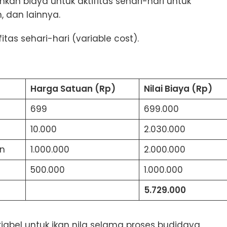
kan biaya untuk aktifitas sehari-hari untuk
 dan lainnya.
itas sehari-hari (variable cost).
Harga Satuan (Rp)
Nilai Biaya (Rp)
699
699.000
10.000
2.030.000
an
1.000.000
2.000.000
500.000
1.000.000
5.729.000
iabel untuk ikan nila selama proses budidaya