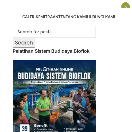
×
×
×
GALERI
KEMITRAAN
TENTANG KAMI
HUBUNGI KAMI
Search
Pelatihan Sistem Budidaya Bioflok