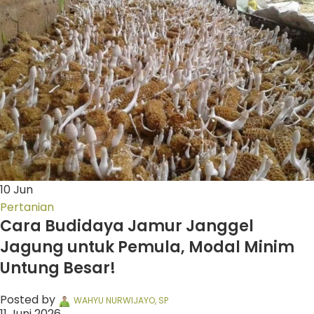
10
Jun
Pertanian
Cara Budidaya Jamur Janggel
Jagung untuk Pemula, Modal Minim
Untung Besar!
Posted by
WAHYU NURWIJAYO, SP
11 Juni 2026