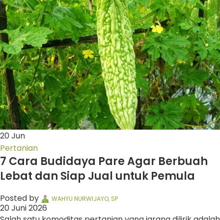
20
Jun
Pertanian
7 Cara Budidaya Pare Agar Berbuah
Lebat dan Siap Jual untuk Pemula
Posted by
WAHYU NURWIJAYO, SP
20 Juni 2026
Salah satu komoditas pertanian yang jarang dilirik adalah